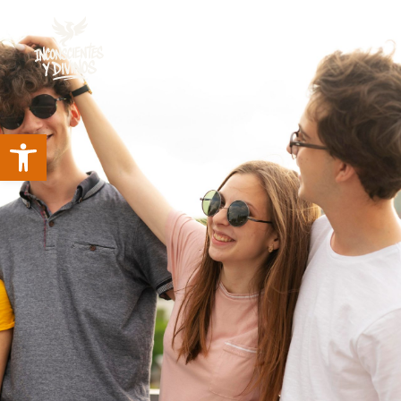
Nosotros somos muchos
Divinos a cara descubierta
De lo humano y lo divino
Sobriedad ilustrada
Abrir barra de herramientas